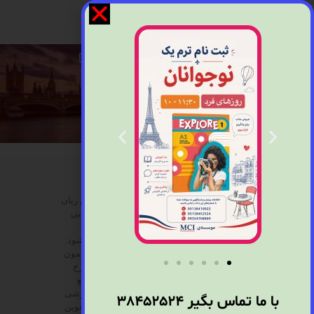
کلمه TESOL که مخفف Teaching English to
Speakers of Other Languages است. آموزش زبان
امری مهم و قابل بحث بوده و از این رو شیوه هایی
برای تدریس آن بیان شده و دوره های آموزشی
فراوانی در سراسر دنیا در این رابطه برگزار میشود.
کارشناسان با توجه به بررسی های گوناگون پیرامون
بحث آموزش با اصول آکادمیک روش هایی را طرح
کرده اند که در امر تدریس بسیار مورد توجه واقع
شده است. بنابراین تحقیقات تمامی مراکز آموزشی
با ما تماس بگیر
38452524
سعی در تربیت مدرسانی دارند که با شیوه های نوین