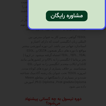
م مدرن روز آشنایی کامل داشته باشند. در پی اهمیت
تدریس زبان انگلیسی مراکز آموزش زبان افرادی را
انتخاب میکنند که به تعاریف بین المللی نزدیکتر باشند.
مشاوره رایگان
از این رو برای سنجش این افراد دوره های جهانی
طراحی شده است که گواهی این دوره ها از اعتبار در
سطح بین الملل برخوردارند. یکی از این دور های مهم
تربیت مدرس زبان انگلیسی دوره تیسول میباشد.
TESOL گواهی رسمی کار به عنوان مدرس بین
المللی زبان انگلیسی است که دارای اعتبار و
استاندارد جهانی می باشد. این دوره آموزشی بیشتر
مواقع با دوره های دیگر همچون CELTA و ESOL ,
TESL , TEFL , TEAL اشتباه گرفته میشود. در اروپا (
بجز بریتانیا ) انگلیسی را به EFL و در کشورهایی مانند
کانادا و ایالات متحده, انگلیسی را به عنوان ESL
میشناسند. بر خلاف بسیاری از دوره های کوتاه مدت,
امروزه TESOL تحت عنوان یک رشته آکادمیک شناخته
شده و در بسیاری از دانشگاهها در مقاطع, Masre
,Ph.D. Diploma , Post gradute Diploma آموزش
داده می شود.
دوره تیسول به چه کسانی پیشنهاد
می‌شود؟