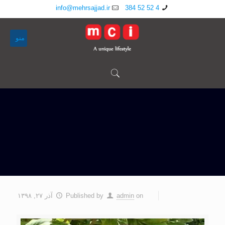
info@mehrsajjad.ir
4 52 52 384
منو
on
admin
Published by
آذر ۲۷, ۱۳۹۸