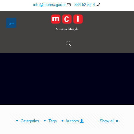
info@mehrsajjad.ir
4 52 52 384
منو
Categories
Tags
Authors
Show all