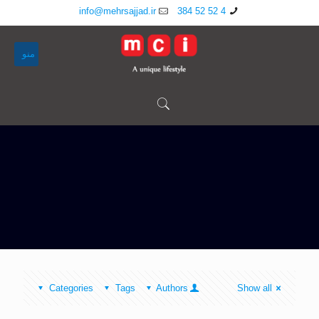
info@mehrsajjad.ir
4 52 52 384
منو
Categories
Tags
Authors
Show all