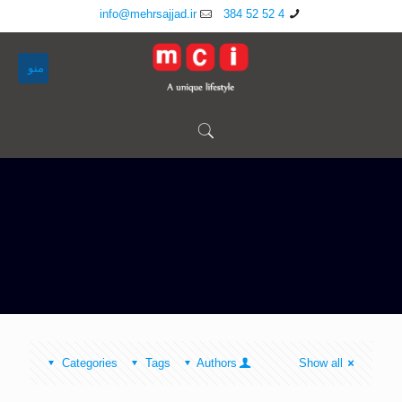
info@mehrsajjad.ir
4 52 52 384
منو
Categories
Tags
Authors
Show all