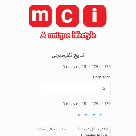
نتایج نظرسنجی
Displaying 151 - 179 of 179
Page Size
Displaying 151 - 179 of 179
۴
۳
۲
۱
«
حتما معرفی میکنم