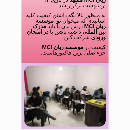
اردیبهشت برگزار شد.
به منظور بالا نگه داشتن کیفیت کلیه
اساتیدی که میخوان
تو
موسسه
زبان MCI
درس بدن یا باید
مدرک
بین المللی
داشته باشن یا در
امتحان
ورودی
شرکت کنن.
کیفیت در
موسسه زبان MCI
جزءاصلی ترین فاکتورهاست.