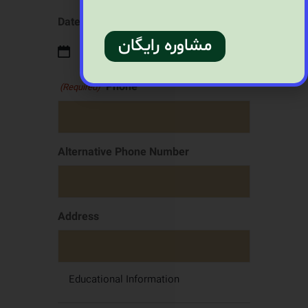
Date of Birth
مشاوره رایگان
Phone
(Required)
Alternative Phone Number
Address
Educational Information