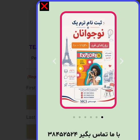
TEACHING APPLICATION FORM
Personal Information
Name
(Required)
First
Last
با ما تماس بگیر
38452524