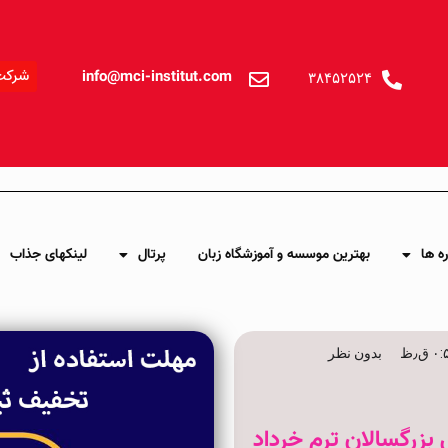
شرکت
info@mci-institut.com
۳۸۴۵۲۵۲۴
ه ها
بهترین موسسه و آموزشگاه زبان
پرتال
لینکهای جذاب
 ق٫ظ
بدون نظر
بزرگسالان ترم خرداد