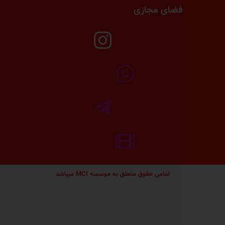
زی
 متعلق به موسسه MCI میباشد