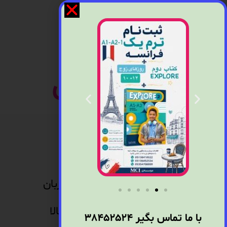
مدارک پایان
دوره زبان
درسته که خیلی از افرادی که زبان
های خارجی فرا میگیرن برای بالا
با ما تماس بگیر
38452524