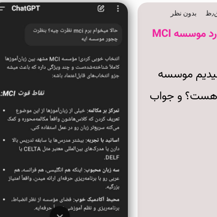
بدون نظر
وعی( chatgpt) پرسیدیم موسسه
ای هست؟ و جواب