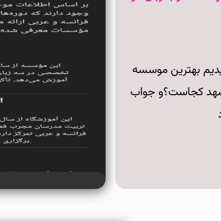
عی( chatgpt) پرسیدیم بهترین موسسه
مشهد کجاست؟و جواب