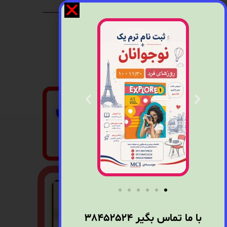
اساتید دپارتمان
زبان فرانسه
با ما تماس بگیر
38452524