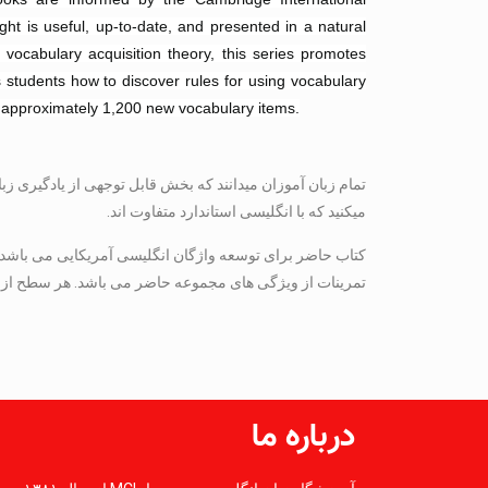
ht is useful, up-to-date, and presented in a natural
 vocabulary acquisition theory, this series promotes
 students how to discover rules for using vocabulary
s approximately 1,200 new vocabulary items.
تمام زبان آموزان میدانند که بخش قابل توجهی از یادگیری زب
میکنید که با انگلیسی استاندارد متفاوت اند.
کتاب حاضر برای توسعه واژگان انگلیسی آمریکایی می باشد و
تمرینات از ویژگی های مجموعه حاضر می باشد. هر سطح از این مجموعه شامل ۶۰ درس می شود و هر سطح حدود ۱۲۰۰ لغت با رونوش
درباره ما