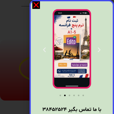
نمونه
مکالمه زبان
آموزان
موسسه MCI
با ما تماس بگیر
38452524