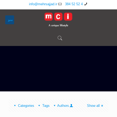
info@mehrsajjad.ir
4 52 52 384
منو
Categories
Tags
Authors
Show all