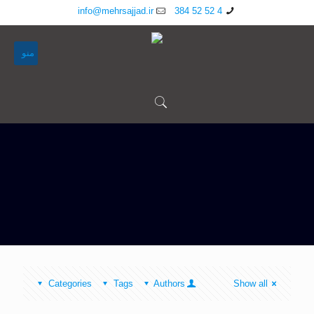
info@mehrsajjad.ir
4 52 52 384
منو
Categories
Tags
Authors
Show all