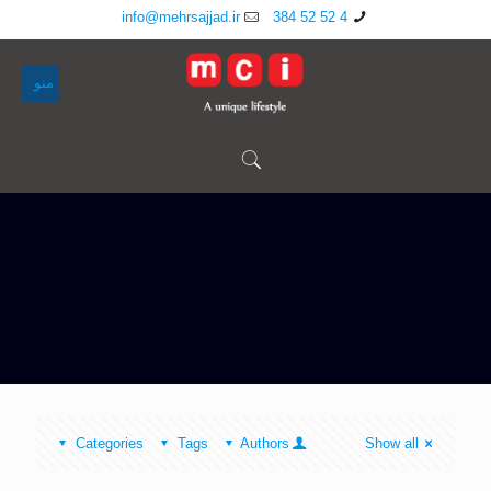
info@mehrsajjad.ir
4 52 52 384
منو
Categories
Tags
Authors
Show all