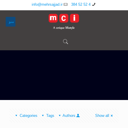
info@mehrsajjad.ir
4 52 52 384
منو
Categories
Tags
Authors
Show all