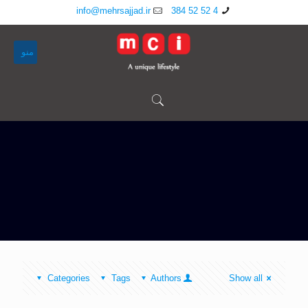
info@mehrsajjad.ir
4 52 52 384
منو
Categories
Tags
Authors
Show all