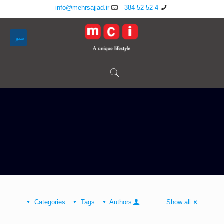
info@mehrsajjad.ir
4 52 52 384
منو
Categories
Tags
Authors
Show all