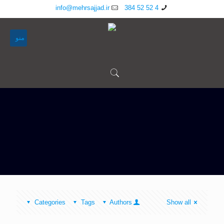
info@mehrsajjad.ir
4 52 52 384
منو
Categories
Tags
Authors
Show all