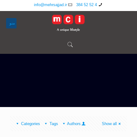
info@mehrsajjad.ir
4 52 52 384
منو
Categories
Tags
Authors
Show all