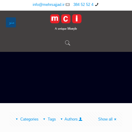
info@mehrsajjad.ir
4 52 52 384
منو
Categories
Tags
Authors
Show all