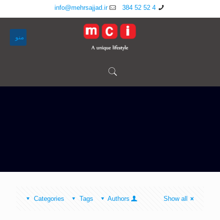
info@mehrsajjad.ir
4 52 52 384
منو
Categories
Tags
Authors
Show all