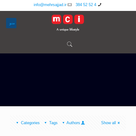
info@mehrsajjad.ir
4 52 52 384
منو
Categories
Tags
Authors
Show all