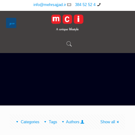
info@mehrsajjad.ir
4 52 52 384
منو
Categories
Tags
Authors
Show all