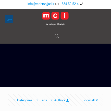
info@mehrsajjad.ir
4 52 52 384
منو
Categories
Tags
Authors
Show all