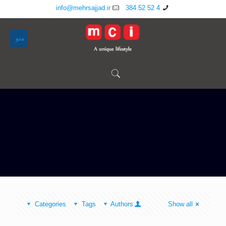
info@mehrsajjad.ir
4 52 52 384
منو
Categories
Tags
Authors
Show all