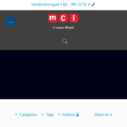
info@mehrsajjad.ir
4 52 52 384
منو
Categories
Tags
Authors
Show all