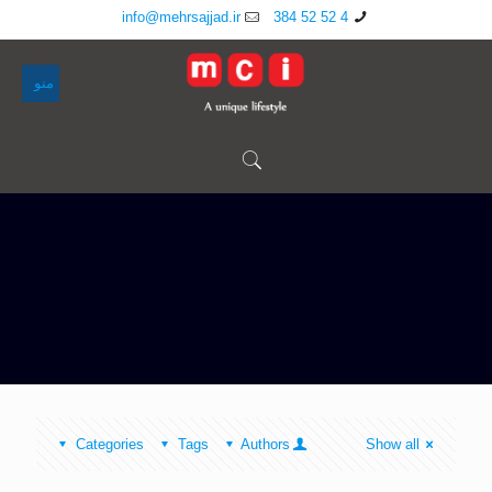
info@mehrsajjad.ir
4 52 52 384
منو
Categories
Tags
Authors
Show all