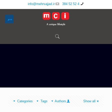
info@mehrsajjad.ir
4 52 52 384
منو
Categories
Tags
Authors
Show all