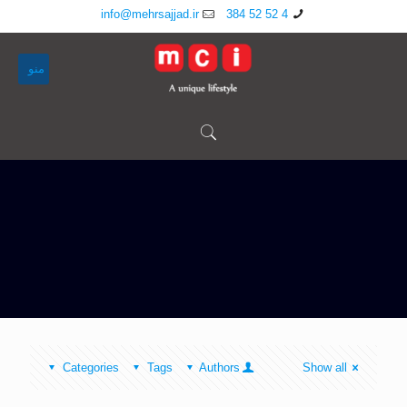
info@mehrsajjad.ir
4 52 52 384
منو
Categories
Tags
Authors
Show all