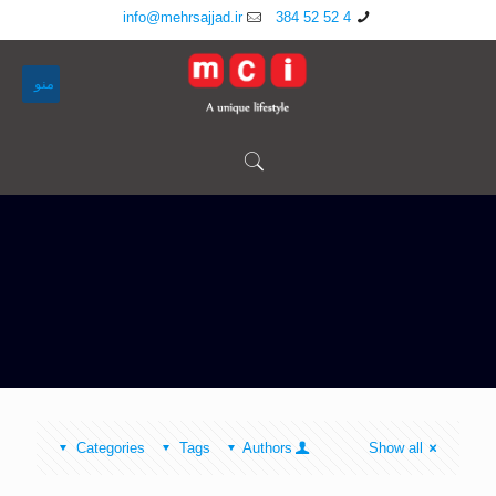
info@mehrsajjad.ir
4 52 52 384
منو
Categories
Tags
Authors
Show all