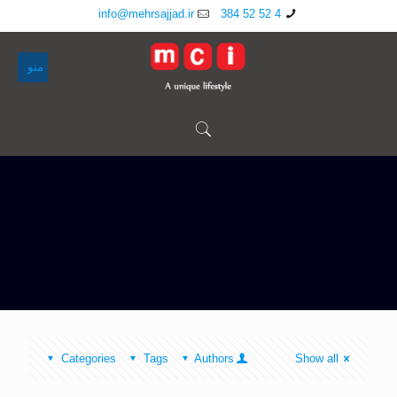
info@mehrsajjad.ir
4 52 52 384
منو
Categories
Tags
Authors
Show all