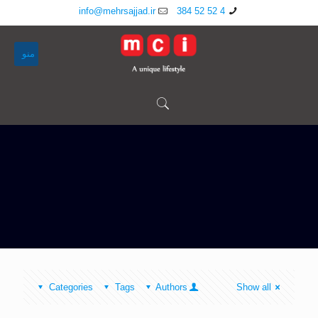
info@mehrsajjad.ir
4 52 52 384
منو
Categories
Tags
Authors
Show all