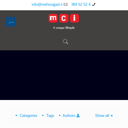
info@mehrsajjad.ir
4 52 52 384
منو
Categories
Tags
Authors
Show all