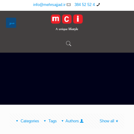
info@mehrsajjad.ir
4 52 52 384
منو
Categories
Tags
Authors
Show all