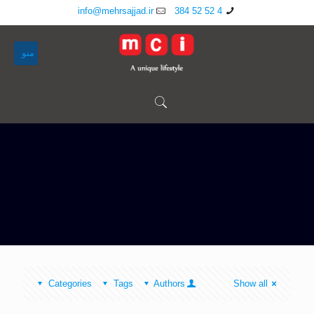
info@mehrsajjad.ir
4 52 52 384
منو
Categories
Tags
Authors
Show all