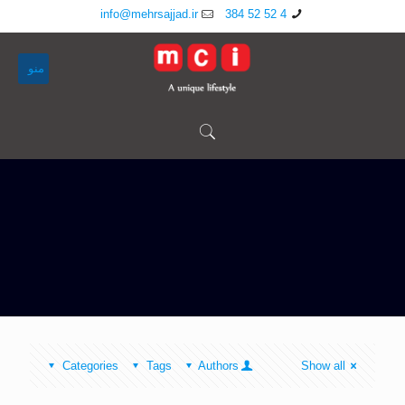
info@mehrsajjad.ir
4 52 52 384
منو
Categories
Tags
Authors
Show all