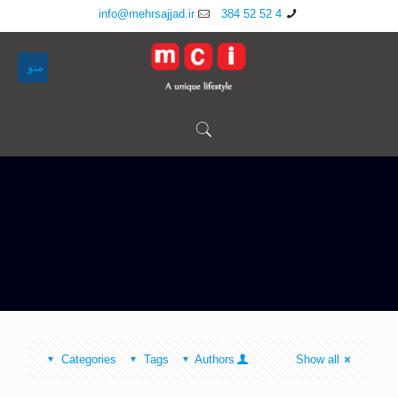
info@mehrsajjad.ir
4 52 52 384
منو
Categories
Tags
Authors
Show all