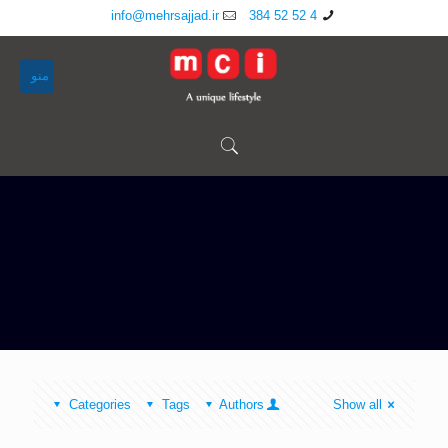
info@mehrsajjad.ir
4 52 52 384
منو
Categories
Tags
Authors
Show all