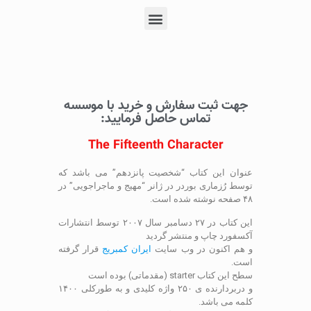
جهت ثبت سفارش و خرید با موسسه
تماس حاصل فرمایید:
The Fifteenth Character
عنوان این کتاب “شخصیت پانزدهم” می باشد که
توسط رُزماری بوردر در ژانر “مهیج و ماجراجویی” در
۴۸ صفحه نوشته شده است.
این کتاب در ۲۷ دسامبر سال ۲۰۰۷ توسط انتشارات
آکسفورد چاپ و منتشر گردید
و هم اکنون در وب سایت
ایران کمبریج
قرار گرفته
است.
سطح این کتاب starter (مقدماتی) بوده است
و دربردارنده ی ۲۵۰ واژه کلیدی و به طورکلی ۱۴۰۰
کلمه می باشد.