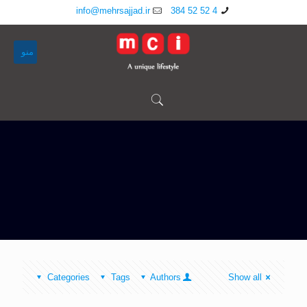
info@mehrsajjad.ir
4 52 52 384
منو
Categories
Tags
Authors
Show all