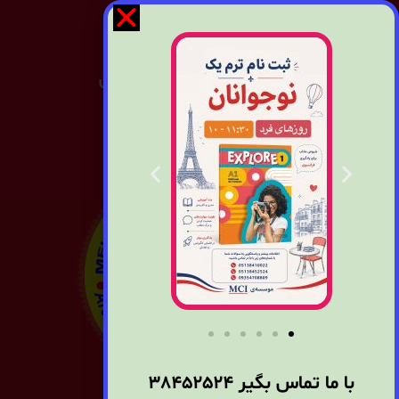
موسسه و آموزشگاه زبان های
خارجی MCI مشهد
با ما تماس بگیر
38452524