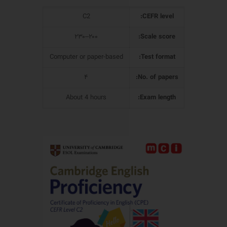
C2
CEFR level:
۲۰۰–۲۳۰
Scale score:
Computer or paper-based
Test format:
۴
No. of papers:
About 4 hours
Exam length: