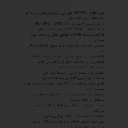
برای اطلاع از
PAPER
های این آزمون و زمان و نمره هر
PAPER
اینجا کلیک کن
در این آزمون ۴ مهارت READING , WRITING ,
LISTENING , SPEAKING مورد سنجش قرار میگیرد
با گرفتن مدرک
CAE
به توانایی های زیر دست پیدا
میکنی
میتونی یک دوره آکادمیک رو در سطح دانشگاه دنبال
کنی
ارتباط موثر در سطح مدیریتی و حرفه ای داشته باشی
با اطمینان در جلسات محل کار یا آموزش ها و
سمینارهای آکادمیک شرکت کنی
خودت رو با سطح بالایی از تسلط بیان کنی
به چه دلیل
آزمون
CAE
رو باید انتخاب کرد؟
تاریخ آزمون ماهانه در ۲۸۰۰ مرکز آزمون در سراسر جهان
موجود است.
پذیرفته شده توسط بیش از ۹۰۰۰ موسسه آموزشی،
مشاغل و ادارات دولتی.
درها را به روی سفرهای بین المللی، کار و تحصیل باز
می کند.
کجاها در دنیا مدرک
CAE
رو قبول دارن؟
برای اینکه بدونی کجاها در دنیا مدرک CAE رو قبول
دارن روی
لینک کلیک کن