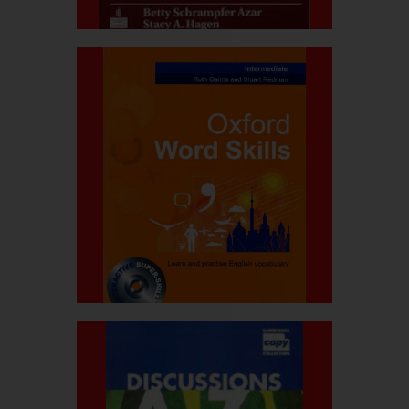
بیشتر بدانید
قیمت کتاب:۷۰۰.۰۰۰ربال
oxford word skills