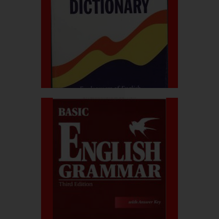
قیمت کتاب:۱.۱۰۰.۰۰۰ربال
dictionary
American word power
بیشتر بدانید
قیمت کتاب:۱.۲۷۰.۰۰۰ربال
grammer
Basic English