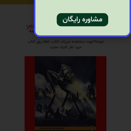
مشاوره رایگان
"جهت خرید هر کدام از کتاب های زیر،
لطفا با موسسه تماس حاصل فرمایید"
توجه!؟جهت مشاهده جزییات کتاب، لطفا روی کتاب
مورد نظر کلیک نمایید
بیشتر بدانید
قیمت کتاب:۳۰۰.۰۰۰ریال
the war of the worlds